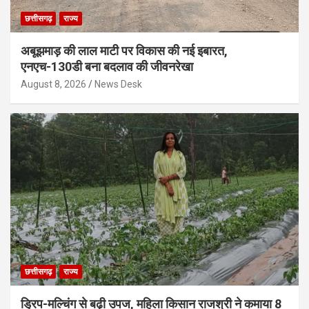
छत्तीसगढ़
राज्य
अबूझमाड़ की लाल माटी पर विकास की नई इबारत,
एनएच-130डी बना बदलाव की जीवनरेखा
August 8, 2026
News Desk
छत्तीसगढ़
राज्य
ड्रिप-मल्चिंग से बढ़ी उपज, महिला किसान राजश्री ने कमाया 8