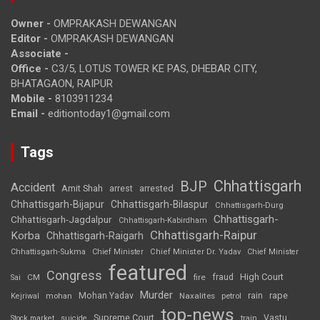
Owner -
OMPRAKASH DEWANGAN
Editor -
OMPRAKASH DEWANGAN
Associate -
Office -
C3/5, LOTUS TOWER KE PAS, DHEBAR CITY,
BHATAGAON, RAIPUR
Mobile -
8103911234
Email -
editiontoday1@gmail.com
Tags
Chhattisgarh
BJP
Accident
Amit Shah
arrested
arrest
Chhattisgarh-Bijapur
Chhattisgarh-Bilaspur
Chhattisgarh-Durg
Chhattisgarh-
Chhattisgarh-Jagdalpur
Chhattisgarh-Kabirdham
Chhattisgarh-Raipur
Korba
Chhattisgarh-Raigarh
Chhattisgarh-Sukma
Chief Minister
Chief Minister Dr. Yadav
Chief Minister
featured
Congress
High Court
CM
fire
fraud
Sai
Murder
rape
Mohan Yadav
Naxalites
rain
Kejriwal
mohan
petrol
top-news
Supreme Court
Vastu
Stock market
suicide
train