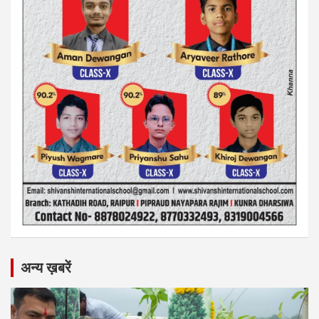
अन्य ख़बरें