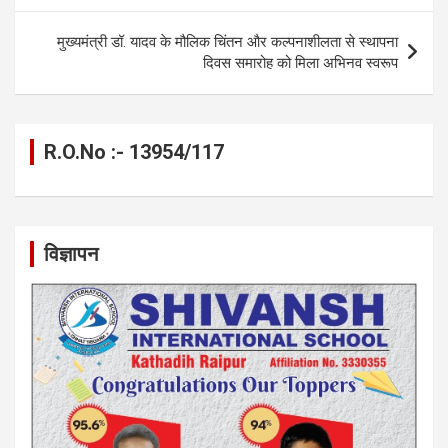
o
er
p
m
k
मुख्यमंत्री डॉ. यादव के मौलिक चिंतन और कल्पनाशीलता से स्थापना
k
p
दिवस समारोह को मिला अभिनव स्वरूप
R.O.No :- 13954/117
विज्ञापन