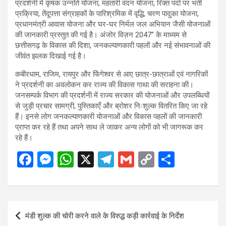
प्रदर्शनी में कृषक उन्नति योजना, महतारी वंदन योजना, रिक्त पदों पर भर्ती
प्रक्रिया, तेंदूपत्ता संग्राहकों के पारिश्रमिक में वृद्धि, चरण पादुका योजना,
प्रधानमंत्री आवास योजना और घर-घर निर्मल जल अभियान जैसी योजनाओं
की जानकारी प्रस्तुत की गई है। अंजोर विज़न 2047” के माध्यम से
छत्तीसगढ़ के विकास की दिशा, जनकल्याणकारी पहलों और नई संभावनाओं की
जीवंत झलक दिखाई गई है।
कबीरधाम, राजिम, रायपुर और फिंगेश्वर से आए छात्र-छात्राओं एवं नागरिकों
ने प्रदर्शनी का अवलोकन कर राज्य की विकास गाथा की सराहना की।
जनसम्पर्क विभाग की प्रदर्शनी में राज्य सरकार की योजनाओं और उपलब्धियों
से जुड़ी प्रचार सामग्री, पुस्तिकाएँ और ब्रोशर निःशुल्क वितरित किए जा रहे
हैं। इनसे लोग जनकल्याणकारी योजनाओं और विकास पहलों की जानकारी
प्राप्त कर रहे हैं तथा अपने साथ ले जाकर अन्य लोगों को भी जागरूक कर
रहे हैं।
F
M
W
X
T
G
C
S
a
es
h
el
m
o
h
ce
se
at
e
ail
py
ar
b
n
s
gr
Li
e
Post
मंडी शुल्क की चोरी करने वाले के विरुद्ध कड़ी कार्रवाई के निर्देश
o
g
A
a
n
navigation