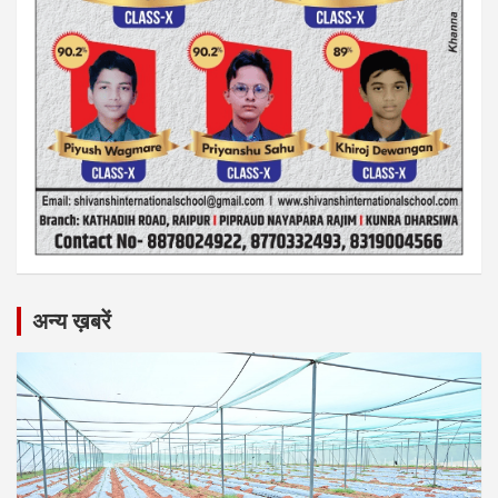
अन्य ख़बरें