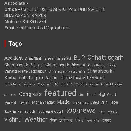
Associate -
Office -
C3/5, LOTUS TOWER KE PAS, DHEBAR CITY,
BHATAGAON, RAIPUR
Mobile -
8103911234
Email -
editiontoday1@gmail.com
Tags
Chhattisgarh
BJP
Accident
Amit Shah
arrested
arrest
Chhattisgarh-Bijapur
Chhattisgarh-Bilaspur
Chhattisgarh-Durg
Chhattisgarh-
Chhattisgarh-Jagdalpur
Chhattisgarh-Kabirdham
Chhattisgarh-Raipur
Korba
Chhattisgarh-Raigarh
Chhattisgarh-Sukma
Chief Minister
Chief Minister Dr. Yadav
Chief Minister
featured
Congress
High Court
CM
fire
fraud
Sai
Murder
rape
Mohan Yadav
Naxalites
rain
Kejriwal
mohan
petrol
top-news
Supreme Court
Vastu
Stock market
suicide
train
Weather
vishnu
भोपाल
छत्तीसगढ़
रायपुर
इंदौर
मध्य प्रदेश