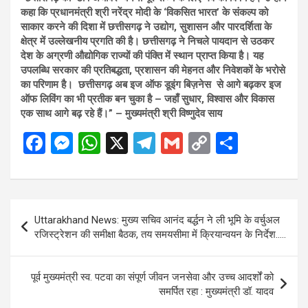
कहा कि प्रधानमंत्री श्री नरेंद्र मोदी के ‘विकसित भारत’ के संकल्प को
साकार करने की दिशा में छत्तीसगढ़ ने उद्योग, सुशासन और पारदर्शिता के
क्षेत्र में उल्लेखनीय प्रगति की है। छत्तीसगढ़ ने निचले पायदान से उठकर
देश के अग्रणी औद्योगिक राज्यों की पंक्ति में स्थान प्राप्त किया है। यह
उपलब्धि सरकार की प्रतिबद्धता, प्रशासन की मेहनत और निवेशकों के भरोसे
का परिणाम है। छत्तीसगढ़ अब इज ऑफ डूइंग बिज़नेस से आगे बढ़कर इज
ऑफ लिविंग का भी प्रतीक बन चुका है – जहाँ सुधार, विश्वास और विकास
एक साथ आगे बढ़ रहे हैं।” – मुख्यमंत्री श्री विष्णुदेव साय
F
M
W
X
T
G
C
S
a
es
h
el
m
o
h
ce
se
at
e
ail
py
ar
b
n
s
gr
Li
e
Post
Uttarakhand News: मुख्य सचिव आनंद बर्द्धन ने ली भूमि के वर्चुअल
o
g
A
a
n
navigation
रजिस्ट्रेशन की समीक्षा बैठक, तय समयसीमा में क्रियान्वयन के निर्देश…..
o
er
p
m
k
k
p
पूर्व मुख्यमंत्री स्व. पटवा का संपूर्ण जीवन जनसेवा और उच्च आदर्शों को
समर्पित रहा : मुख्यमंत्री डॉ. यादव