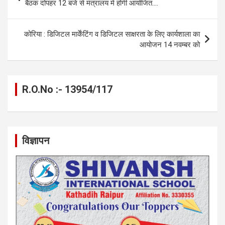
o
g
A
a
n
navigation
बैठक दोपहर 12 बजे से मंत्रालय में होगी आयोजित….
o
er
p
m
k
k
p
कोरिया : डिजिटल मार्केंटिंग व डिजिटल साक्षरता के लिए कार्यशाला का
आयोजन 14 नवम्बर को
R.O.No :- 13954/117
विज्ञापन