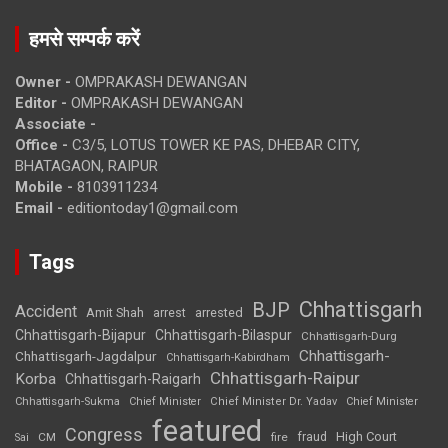
हमसे सम्पर्क करें
Owner -
OMPRAKASH DEWANGAN
Editor -
OMPRAKASH DEWANGAN
Associate -
Office -
C3/5, LOTUS TOWER KE PAS, DHEBAR CITY,
BHATAGAON, RAIPUR
Mobile -
8103911234
Email -
editiontoday1@gmail.com
Tags
Chhattisgarh
BJP
Accident
Amit Shah
arrested
arrest
Chhattisgarh-Bijapur
Chhattisgarh-Bilaspur
Chhattisgarh-Durg
Chhattisgarh-
Chhattisgarh-Jagdalpur
Chhattisgarh-Kabirdham
Chhattisgarh-Raipur
Korba
Chhattisgarh-Raigarh
Chhattisgarh-Sukma
Chief Minister
Chief Minister Dr. Yadav
Chief Minister
featured
Congress
High Court
CM
fire
fraud
Sai