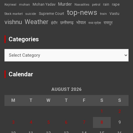
Murder
rape
Mohan Yadav
Naxalites
rain
Kejriwal
mohan
petrol
top-news
Supreme Court
Vastu
Stock market
suicide
train
Weather
vishnu
भोपाल
छत्तीसगढ़
रायपुर
इंदौर
मध्य प्रदेश
Categories
Categories
Calendar
AUGUST 2026
M
T
W
T
F
S
S
1
2
3
4
5
6
7
8
9