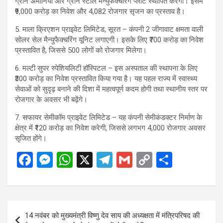
ग्रीन अमोनिया और ग्रीन स्टील मैन्युफैक्चरिंग प्लांट स्थापित करेगी। इसमें
₹9,000 करोड़ का निवेश और 4,082 रोजगार सृजन का प्रस्ताव है।
5. माला क्रिएशन प्राइवेट लिमिटेड, सूरत – कंपनी 2 जीगावाट क्षमता वाली
सोलर सेल मैन्युफैक्चरिंग यूनिट लगाएगी। इसके लिए ₹700 करोड़ का निवेश
प्रस्तावित है, जिससे 500 लोगों को रोजगार मिलेगा।
6. मल्टी सुपर स्पेशियलिटी हॉस्पिटल – इस अस्पताल की स्थापना के लिए
₹300 करोड़ का निवेश प्रस्तावित किया गया है। यह पहल राज्य में स्वास्थ्य
सेवाओं को सुदृढ़ बनाने की दिशा में महत्वपूर्ण कदम होगी तथा स्थानीय स्तर पर
रोजगार के अवसर भी बढ़ेंगे।
7. सफायर सेमीकॉम प्राइवेट लिमिटेड – यह कंपनी सेमीकंडक्टर निर्माण के
क्षेत्र में ₹120 करोड़ का निवेश करेगी, जिससे लगभग 4,000 रोजगार अवसर
सृजित होंगे।
F
M
W
X
T
G
C
S
a
es
h
el
m
o
h
ce
se
at
e
ail
py
ar
b
n
s
gr
Li
e
Post
14 नवंबर को मुख्यमंत्री विष्णु देव साय की अध्यक्षता में मंत्रिपरिषद की