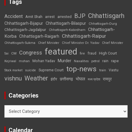
Tags
Chhattisgarh
BJP
Accident
Amit Shah
arrested
arrest
Chhattisgarh-Bijapur
Chhattisgarh-Bilaspur
Chhattisgarh-Durg
Chhattisgarh-
Chhattisgarh-Jagdalpur
Chhattisgarh-Kabirdham
Chhattisgarh-Raipur
Korba
Chhattisgarh-Raigarh
Chhattisgarh-Sukma
Chief Minister
Chief Minister Dr. Yadav
Chief Minister
featured
Congress
High Court
CM
fire
fraud
Sai
Murder
rape
Mohan Yadav
Naxalites
rain
Kejriwal
mohan
petrol
top-news
Supreme Court
Vastu
Stock market
suicide
train
Weather
vishnu
भोपाल
छत्तीसगढ़
रायपुर
इंदौर
मध्य प्रदेश
Categories
Categories
Calendar