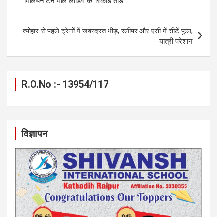
मिलियन टन माल लोडिंग का रिकॉर्ड तोड़ा
k
p
त्योहार से पहले ट्रेनों में जबरदस्त भीड़, स्लीपर और एसी में सीटें फुल,
यात्री परेशान
R.O.No :- 13954/117
विज्ञापन