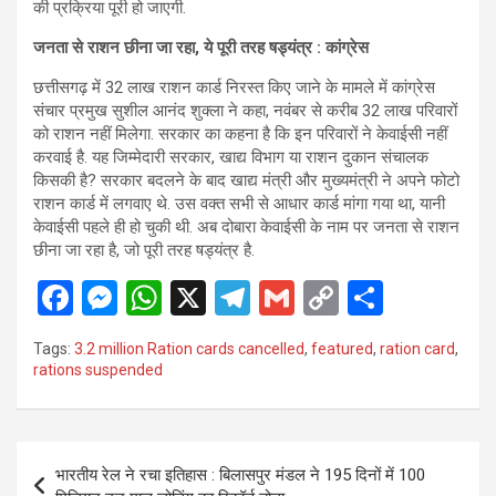
की प्रक्रिया पूरी हो जाएगी.
जनता से राशन छीना जा रहा, ये पूरी तरह षड्यंत्र : कांग्रेस
छत्तीसगढ़ में 32 लाख राशन कार्ड निरस्त किए जाने के मामले में कांग्रेस
संचार प्रमुख सुशील आनंद शुक्ला ने कहा, नवंबर से करीब 32 लाख परिवारों
को राशन नहीं मिलेगा. सरकार का कहना है कि इन परिवारों ने केवाईसी नहीं
करवाई है. यह जिम्मेदारी सरकार, खाद्य विभाग या राशन दुकान संचालक
किसकी है? सरकार बदलने के बाद खाद्य मंत्री और मुख्यमंत्री ने अपने फोटो
राशन कार्ड में लगवाए थे. उस वक्त सभी से आधार कार्ड मांगा गया था, यानी
केवाईसी पहले ही हो चुकी थी. अब दोबारा केवाईसी के नाम पर जनता से राशन
छीना जा रहा है, जो पूरी तरह षड्यंत्र है.
F
M
W
X
T
G
C
S
a
es
h
el
m
o
h
Tags:
3.2 million Ration cards cancelled
,
featured
,
ration card
,
ce
se
at
e
ail
py
ar
rations suspended
b
n
s
gr
Li
e
o
g
A
a
n
Post
o
er
p
m
k
भारतीय रेल ने रचा इतिहास : बिलासपुर मंडल ने 195 दिनों में 100
navigation