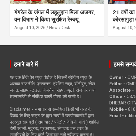
गंगरेल के जंगल में लहूलुहान मिला अजगर,
21 वर्षों का
वन विभाग ने किया सुरक्षित रेस्क्यू
कोरसागुड़ा म
August 10, 2026
News Desk
August 10, 
हमारे बारे में
हमसे सम्पर्
यह एक हिंदी वेब न्यूज़ पोर्टल है जिसमें ब्रेकिंग न्यूज़ के
Owner -
OMP
अलावा राजनीति, प्रशासन, ट्रेंडिंग न्यूज, बॉलीवुड, खेल
Editor -
OMP
जगत, लाइफस्टाइल, बिजनेस, सेहत, ब्यूटी, रोजगार तथा
Associate -
टेक्नोलॉजी से संबंधित खबरें पोस्ट की जाती है।
Office -
C3/5
DHEBAR CITY
Disclaimer - समाचार से सम्बंधित किसी भी तरह के
Mobile -
810
विवाद के लिए साइट के कुछ तत्वों में उपयोगकर्ताओं द्वारा
Email -
edit
प्रस्तुत सामग्री ( समाचार / फोटो / विडियो आदि ) शामिल
होगी स्वामी, मुद्रक, प्रकाशक, संपादक इस तरह के
सामग्रियों के लिए कोई ज़िम्मेदार नहीं स्वीकार करता है।