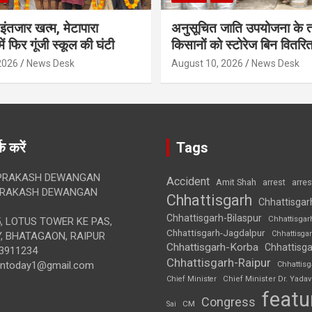
 इंतजार खत्म, मेटापारा
अनुसूचित जाति उपयोजना के 
ें फिर गूंजी स्कूल की घंटी
किसानों को स्टोरेज बिन वितरि
2026
News Desk
August 10, 2026
News Desk
क करें
Tags
RAKASH DEWANGAN
Accident
Amit Shah
arre
arrest
RAKASH DEWANGAN
Chhattisgarh
Chhattisgar
Chhattisgarh-Bilaspur
Chhattisgar
, LOTUS TOWER KE PAS,
Chhattisgarh-Jagdalpur
Chhattisga
, BHATAGAON, RAIPUR
Chhattisgarh-Korba
Chhattisga
3911234
Chhattisgarh-Raipur
iontoday1@gmail.com
Chhattis
Chief Minister
Chief Minister Dr. Yadav
featu
Congress
CM
Sai