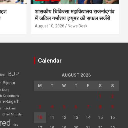
तहत
शासकीय चिकित्सा महाविद्यालय राजनांदगांव
त
में जटिल गर्भाशय ट्यूमर की सफल सर्जरी
August 10, 2026
News Desk
Calendar
BJP
sted
AUGUST 2026
h-Bijapur
M
T
W
T
F
S
S
h-Durg
1
2
rh-Kabirdham
rh-Raigarh
3
4
5
6
7
8
9
garh-Sukma
Chief Minister
10
11
12
13
14
15
16
red
fire
17
18
19
20
21
22
23