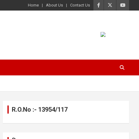
Home
About Us
Contact Us
R.O.No :- 13954/117