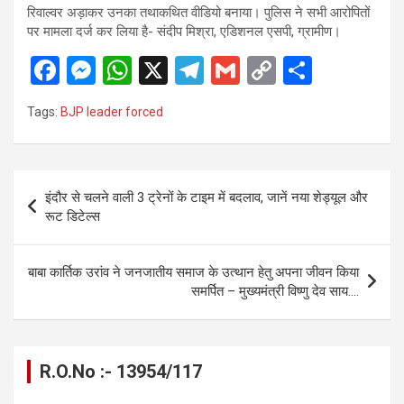
रिवाल्वर अड़ाकर उनका तथाकथित वीडियो बनाया। पुलिस ने सभी आरोपितों
पर मामला दर्ज कर लिया है- संदीप मिश्रा, एडिशनल एसपी, ग्रामीण।
F
M
W
X
T
G
C
S
a
es
h
el
m
o
h
Tags:
BJP leader forced
ce
se
at
e
ail
py
ar
b
n
s
gr
Li
e
o
g
A
a
n
Post
इंदौर से चलने वाली 3 ट्रेनों के टाइम में बदलाव, जानें नया शेड्यूल और
o
er
p
m
k
navigation
रूट डिटेल्स
k
p
बाबा कार्तिक उरांव ने जनजातीय समाज के उत्थान हेतु अपना जीवन किया
समर्पित – मुख्यमंत्री विष्णु देव साय….
R.O.No :- 13954/117