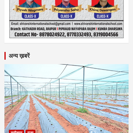
अन्य ख़बरें
छत्तीसगढ़
राज्य