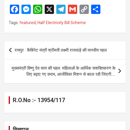
F
M
W
X
T
G
C
S
a
es
h
el
m
o
h
Tags:
featured
,
Half Electricity Bill Scheme
ce
se
at
e
ail
py
ar
b
n
s
gr
Li
e
o
g
A
a
n
Post
रायपुर : कैबिनेट मंत्री श्रीमती लक्ष्मी राजवाड़े की मानवीय पहल
o
er
p
m
k
navigation
k
p
मुख्यमंत्री विष्णु देव साय की पहल: महिलाओं के आर्थिक सशक्तिकरण के
लिए बढ़ाए गए कदम, आजीविका मिशन से बदल रही जिंदगी…..
R.O.No :- 13954/117
विज्ञापन