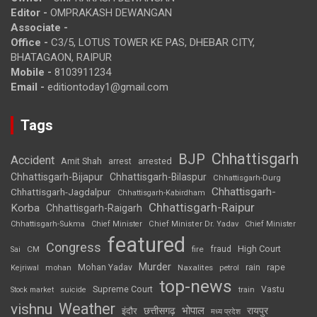
Editor -
OMPRAKASH DEWANGAN
Associate -
Office -
C3/5, LOTUS TOWER KE PAS, DHEBAR CITY,
BHATAGAON, RAIPUR
Mobile -
8103911234
Email -
editiontoday1@gmail.com
Tags
Chhattisgarh
BJP
Accident
Amit Shah
arrested
arrest
Chhattisgarh-Bijapur
Chhattisgarh-Bilaspur
Chhattisgarh-Durg
Chhattisgarh-
Chhattisgarh-Jagdalpur
Chhattisgarh-Kabirdham
Chhattisgarh-Raipur
Korba
Chhattisgarh-Raigarh
Chhattisgarh-Sukma
Chief Minister
Chief Minister Dr. Yadav
Chief Minister
featured
Congress
High Court
CM
fire
fraud
Sai
Murder
rape
Mohan Yadav
Naxalites
rain
Kejriwal
mohan
petrol
top-news
Supreme Court
Vastu
Stock market
suicide
train
Weather
vishnu
भोपाल
छत्तीसगढ़
रायपुर
इंदौर
मध्य प्रदेश