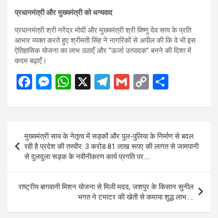
प्रधानमंत्री और मुख्यमंत्री को धन्यवाद
प्रधानमंत्री श्री नरेंद्र मोदी और मुख्यमंत्री श्री विष्णु देव साय के प्रति
आभार व्यक्त करते हुए श्रीमती सिंह ने नागरिकों से अपील की कि वे भी इस
ऐतिहासिक योजना का लाभ उठाएँ और “ऊर्जा उत्पादक” बनने की दिशा में
कदम बढ़ाएँ।
F
M
W
X
T
G
C
S
a
es
h
el
m
o
h
ce
se
at
e
ail
py
ar
b
n
s
gr
Li
e
Post
मुख्यमंत्री साय के नेतृत्व में सड़कों और पुल-पुलिया के निर्माण से बदल
o
g
A
a
n
navigation
रही है प्रदेश की तस्वीर: 3 करोड 81 लाख रूपए की लागत से जामपानी
o
er
p
m
k
से दुलदुला सड़क के नवीनीकरण कार्य प्रगति पर…..
k
p
राष्ट्रीय बागवानी मिशन योजना से मिली मदद, जशपुर के किसान सुनील
भगत ने टमाटर की खेती से कमाया शुद्ध लाभ…..