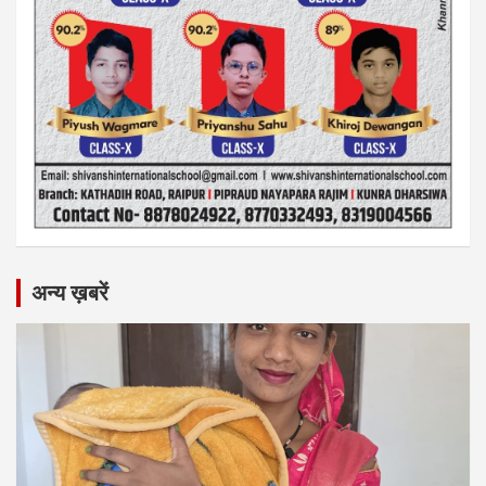
अन्य ख़बरें