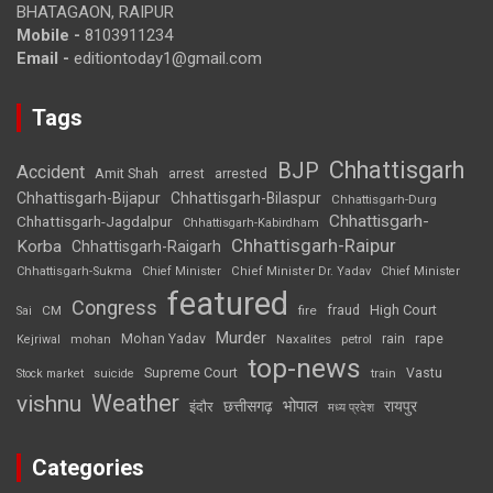
BHATAGAON, RAIPUR
Mobile -
8103911234
Email -
editiontoday1@gmail.com
Tags
Chhattisgarh
BJP
Accident
Amit Shah
arrested
arrest
Chhattisgarh-Bijapur
Chhattisgarh-Bilaspur
Chhattisgarh-Durg
Chhattisgarh-
Chhattisgarh-Jagdalpur
Chhattisgarh-Kabirdham
Chhattisgarh-Raipur
Korba
Chhattisgarh-Raigarh
Chhattisgarh-Sukma
Chief Minister
Chief Minister Dr. Yadav
Chief Minister
featured
Congress
High Court
CM
fire
fraud
Sai
Murder
rape
Mohan Yadav
Naxalites
rain
Kejriwal
mohan
petrol
top-news
Supreme Court
Vastu
Stock market
suicide
train
Weather
vishnu
भोपाल
छत्तीसगढ़
रायपुर
इंदौर
मध्य प्रदेश
Categories