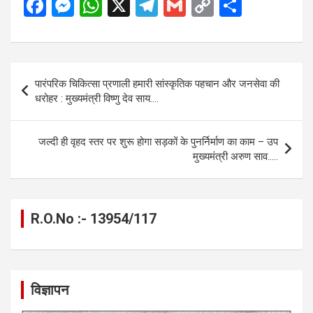
F
M
W
X
T
G
C
S
a
es
h
el
m
o
h
ce
se
at
e
ail
py
ar
b
n
s
gr
Li
e
Post
पारंपरिक चिकित्सा प्रणाली हमारी सांस्कृतिक पहचान और जनसेवा की
o
g
A
a
n
navigation
धरोहर : मुख्यमंत्री विष्णु देव साय….
o
er
p
m
k
k
p
जल्दी ही वृहद स्तर पर शुरू होगा सड़कों के पुनर्निर्माण का काम – उप
मुख्यमंत्री अरुण साव…..
R.O.No :- 13954/117
विज्ञापन