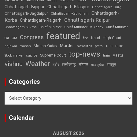
arrest
Chhattisgarh-Bijapur
Chhattisgarh-Bilaspur
Chhattisgarh-Durg
Chhattisgarh-
Chhattisgarh-Jagdalpur
Chhattisgarh-Kabirdham
Chhattisgarh-Raipur
Korba
Chhattisgarh-Raigarh
Chhattisgarh-Sukma
Chief Minister
Chief Minister Dr. Yadav
Chief Minister
featured
Congress
High Court
CM
fire
fraud
Sai
Murder
rape
Mohan Yadav
Naxalites
rain
Kejriwal
mohan
petrol
top-news
Supreme Court
Vastu
Stock market
suicide
train
Weather
vishnu
भोपाल
छत्तीसगढ़
रायपुर
इंदौर
मध्य प्रदेश
Categories
Categories
Calendar
AUGUST 2026