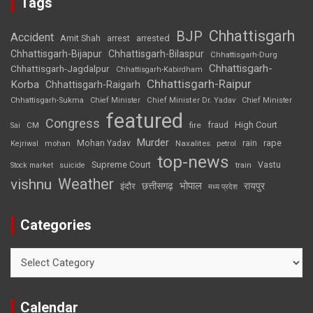
Tags
Chhattisgarh
BJP
Accident
Amit Shah
arrested
arrest
Chhattisgarh-Bijapur
Chhattisgarh-Bilaspur
Chhattisgarh-Durg
Chhattisgarh-
Chhattisgarh-Jagdalpur
Chhattisgarh-Kabirdham
Chhattisgarh-Raipur
Korba
Chhattisgarh-Raigarh
Chhattisgarh-Sukma
Chief Minister
Chief Minister Dr. Yadav
Chief Minister
featured
Congress
High Court
CM
fire
fraud
Sai
Murder
rape
Mohan Yadav
Naxalites
rain
Kejriwal
mohan
petrol
top-news
Supreme Court
Vastu
Stock market
suicide
train
Weather
vishnu
भोपाल
छत्तीसगढ़
रायपुर
इंदौर
मध्य प्रदेश
Categories
Categories
Calendar