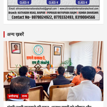
अन्य ख़बरें
छत्तीसगढ़
राज्य