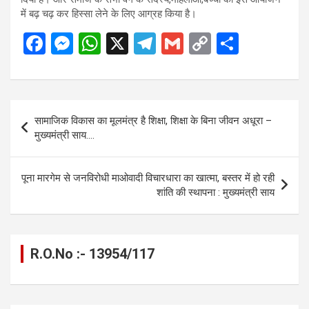
में बढ़ चढ़ कर हिस्सा लेने के लिए आग्रह किया है।
F
M
W
X
T
G
C
S
a
es
h
el
m
o
h
ce
se
at
e
ail
py
ar
b
n
s
gr
Li
e
Post
सामाजिक विकास का मूलमंत्र है शिक्षा, शिक्षा के बिना जीवन अधूरा –
o
g
A
a
n
navigation
मुख्यमंत्री साय….
o
er
p
m
k
k
p
पूना मारगेम से जनविरोधी माओवादी विचारधारा का खात्मा, बस्तर में हो रही
शांति की स्थापना : मुख्यमंत्री साय
R.O.No :- 13954/117