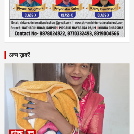
अन्य ख़बरें
छत्तीसगढ़
राज्य