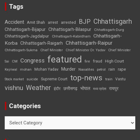
Tags
Chhattisgarh
BJP
Accident
Amit Shah
arrested
arrest
Chhattisgarh-Bijapur
Chhattisgarh-Bilaspur
Chhattisgarh-Durg
Chhattisgarh-
Chhattisgarh-Jagdalpur
Chhattisgarh-Kabirdham
Chhattisgarh-Raipur
Korba
Chhattisgarh-Raigarh
Chhattisgarh-Sukma
Chief Minister
Chief Minister Dr. Yadav
Chief Minister
featured
Congress
High Court
CM
fire
fraud
Sai
Murder
rape
Mohan Yadav
Naxalites
rain
Kejriwal
mohan
petrol
top-news
Supreme Court
Vastu
Stock market
suicide
train
Weather
vishnu
भोपाल
छत्तीसगढ़
रायपुर
इंदौर
मध्य प्रदेश
Categories
Categories