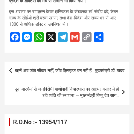
प्रदेश के डॉक्टरों का मंच से सम्मान भी किया गया।
इस अवसर पर रामकृष्ण केयर हॉस्पिटल के संचालक डॉ. संदीप दवे, केयर
ग्रुप के सीईओ श्री वरुण खन्ना, तथा देश-विदेश और राज्य भर से आए
1300 से अधिक डॉक्टर उपस्थित थे।
F
M
W
X
T
G
C
S
a
es
h
el
m
o
h
ce
se
at
e
ail
py
ar
b
n
s
gr
Li
e
Post
बहनें अब जॉब सीकर नहीं, जॉब क्रिएटर बन रही हैं : मुख्यमंत्री डॉ. यादव
o
g
A
a
n
navigation
o
er
p
m
k
पूना मारगेम’ से जनविरोधी माओवादी विचारधारा का खात्मा, बस्तर में हो
k
p
रही शांति की स्थापना — मुख्यमंत्री विष्णु देव साय…
R.O.No :- 13954/117