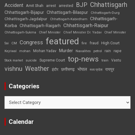
Chhattisgarh
BJP
Accident
Amit Shah
arrested
arrest
Chhattisgarh-Bijapur
Chhattisgarh-Bilaspur
Chhattisgarh-Durg
Chhattisgarh-
Chhattisgarh-Jagdalpur
Chhattisgarh-Kabirdham
Chhattisgarh-Raipur
Korba
Chhattisgarh-Raigarh
Chhattisgarh-Sukma
Chief Minister
Chief Minister Dr. Yadav
Chief Minister
featured
Congress
High Court
CM
fire
fraud
Sai
Murder
rape
Mohan Yadav
Naxalites
rain
Kejriwal
mohan
petrol
top-news
Supreme Court
Vastu
Stock market
suicide
train
Weather
vishnu
भोपाल
छत्तीसगढ़
रायपुर
इंदौर
मध्य प्रदेश
Categories
Categories
Calendar