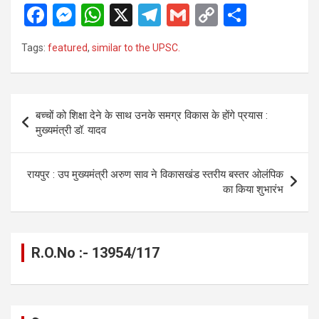
F
M
W
X
T
G
C
S
a
es
h
el
m
o
h
Tags:
featured
,
similar to the UPSC.
ce
se
at
e
ail
py
ar
b
n
s
gr
Li
e
o
g
A
a
n
Post
बच्चों को शिक्षा देने के साथ उनके समग्र विकास के होंगे प्रयास :
o
er
p
m
k
navigation
मुख्यमंत्री डॉ. यादव
k
p
रायपुर : उप मुख्यमंत्री अरुण साव ने विकासखंड स्तरीय बस्तर ओलंपिक
का किया शुभारंभ
R.O.No :- 13954/117