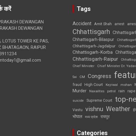
क करें
Tags
RAKASH DEWANGAN
Accident
Amit Shah
arre
arrest
RAKASH DEWANGAN
Chhattisgarh
Chhattisgar
Chhattisgarh-Bilaspur
Chhattisgar
, LOTUS TOWER KE PAS,
Chhattisgarh-Jagdalpur
Chhattisga
, BHATAGAON, RAIPUR
Chhattisgarh-Korba
Chhattisga
3911234
Chhattisgarh-Raipur
iontoday1@gmail.com
Chhattis
Chief Minister
Chief Minister Dr. Yadav
featu
Congress
CM
Sai
High Court
fraud
Kejriwal
mohan
Murder
rape
Naxalites
rain
petrol
top-n
Supreme Court
suicide
Weather
vishnu
इं
Vastu
भोपाल
रायपुर
मध्य प्रदेश
Categories