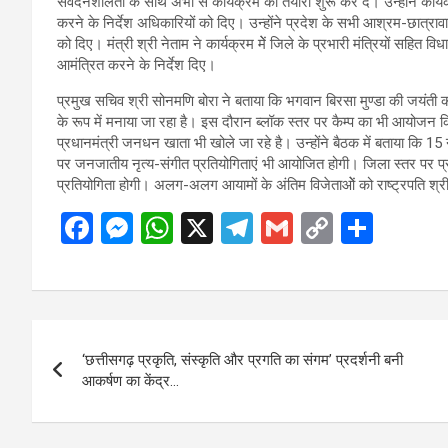
संवेदनशीलता के साथ अभी से कार्यक्रम की तैयारी शुरू कर दें। उन्होंने कार
करने के निर्देश अधिकारियों को दिए। उन्होंने प्रदेश के सभी आश्रम-छात्राव
को दिए। मंत्री श्री नेताम ने कार्यक्रम मेें जिले के प्रभारी मंत्रियों सहित व
आमंत्रित करने के निर्देश दिए।
प्रमुख सचिव श्री सोनमणि बोरा ने बताया कि भगवान बिरसा मुण्डा की जयंत
के रूप में मनाया जा रहा है। इस दौरान ब्लॉक स्तर पर कैम्प का भी आयोजन किया
प्रधानमंत्री जनधन खाता भी खोले जा रहे है। उन्होंने बैठक में बताया क
पर जनजातीय नृत्य-संगीत प्रतियोगिताएं भी आयोजित होगी। जिला स्तर पर प्र
प्रतियोगिता होगी। अलग-अलग आयामों के अंतिम विजेताओें को राष्ट्रपति श्रीमत
F
M
W
X
T
G
C
S
a
es
h
el
m
o
h
ce
se
at
e
ail
py
ar
b
n
s
gr
Li
e
Post
o
g
A
a
n
‘छत्तीसगढ़ प्रकृति, संस्कृति और प्रगति का संगम’ प्रदर्शनी बनी
navigation
o
er
p
m
k
आकर्षण का केंद्र…
k
p