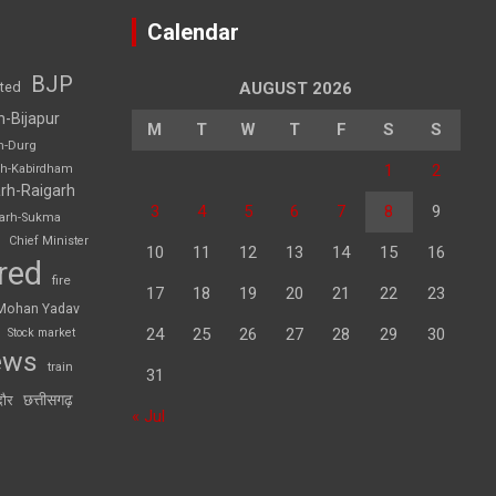
Calendar
BJP
sted
AUGUST 2026
h-Bijapur
M
T
W
T
F
S
S
h-Durg
1
2
rh-Kabirdham
rh-Raigarh
3
4
5
6
7
8
9
garh-Sukma
Chief Minister
10
11
12
13
14
15
16
red
fire
17
18
19
20
21
22
23
Mohan Yadav
24
25
26
27
28
29
30
Stock market
ews
train
31
छत्तीसगढ़
दौर
« Jul