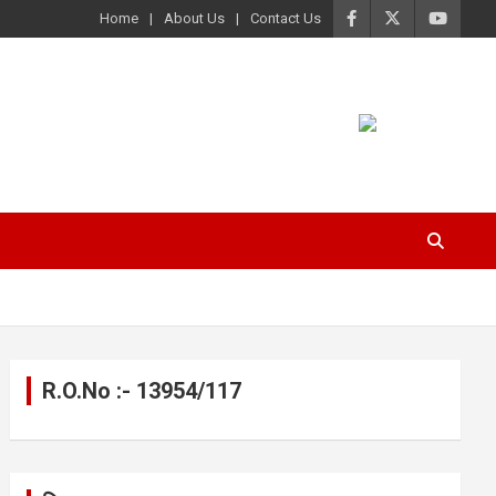
Home
About Us
Contact Us
R.O.No :- 13954/117