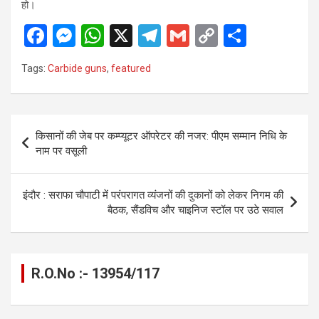
हो।
F
M
W
X
T
G
C
S
a
es
h
el
m
o
h
Tags:
Carbide guns
,
featured
ce
se
at
e
ail
py
ar
b
n
s
gr
Li
e
o
g
A
a
n
Post
किसानों की जेब पर कम्प्यूटर ऑपरेटर की नजर: पीएम सम्मान निधि के
o
er
p
m
k
navigation
नाम पर वसूली
k
p
इंदौर : सराफा चौपाटी में परंपरागत व्यंजनों की दुकानों को लेकर निगम की
बैठक, सैंडविच और चाइनिज स्टॉल पर उठे सवाल
R.O.No :- 13954/117