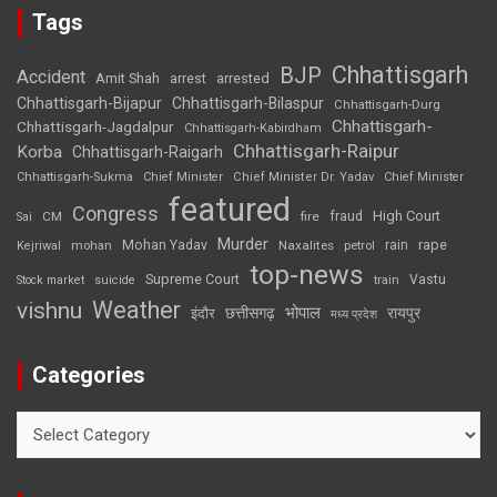
Tags
Chhattisgarh
BJP
Accident
Amit Shah
arrested
arrest
Chhattisgarh-Bijapur
Chhattisgarh-Bilaspur
Chhattisgarh-Durg
Chhattisgarh-
Chhattisgarh-Jagdalpur
Chhattisgarh-Kabirdham
Chhattisgarh-Raipur
Korba
Chhattisgarh-Raigarh
Chhattisgarh-Sukma
Chief Minister
Chief Minister Dr. Yadav
Chief Minister
featured
Congress
High Court
CM
fire
fraud
Sai
Murder
rape
Mohan Yadav
Naxalites
rain
Kejriwal
mohan
petrol
top-news
Supreme Court
Vastu
Stock market
suicide
train
Weather
vishnu
भोपाल
छत्तीसगढ़
रायपुर
इंदौर
मध्य प्रदेश
Categories
Categories