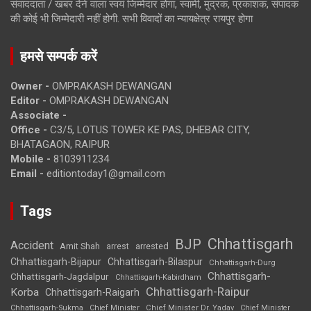
संवाददाता / खबर देने वाला स्वयं जिम्मेदार होगा, स्वामी, मुद्रक, प्रकाशक, संपादक
की कोई भी जिम्मेदारी नहीं होगी. सभी विवादों का न्यायक्षेत्र रायपुर होगा
हमसे सम्पर्क करें
Owner -
OMPRAKASH DEWANGAN
Editor -
OMPRAKASH DEWANGAN
Associate -
Office -
C3/5, LOTUS TOWER KE PAS, DHEBAR CITY,
BHATAGAON, RAIPUR
Mobile -
8103911234
Email -
editiontoday1@gmail.com
Tags
Chhattisgarh
BJP
Accident
Amit Shah
arrested
arrest
Chhattisgarh-Bijapur
Chhattisgarh-Bilaspur
Chhattisgarh-Durg
Chhattisgarh-
Chhattisgarh-Jagdalpur
Chhattisgarh-Kabirdham
Chhattisgarh-Raipur
Korba
Chhattisgarh-Raigarh
Chhattisgarh-Sukma
Chief Minister
Chief Minister Dr. Yadav
Chief Minister