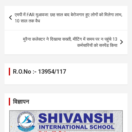
b
n
s
gr
Li
e
o
g
A
a
n
Post
एमपी में FAR मुआवजा: छह साल बाद बेरोजगार हुए लोगों को मिलेगा लाभ,
o
er
p
m
k
navigation
10 साल तक वैध
k
p
मुरैना कलेक्टर ने दिखाया सख्ती, मीटिंग में समय पर न पहुंचे 13
कर्मचारियों को सस्पेंड किया
R.O.No :- 13954/117
विज्ञापन