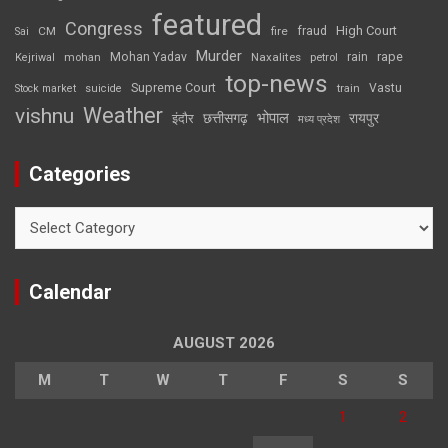
featured
Congress
High Court
CM
fire
fraud
Sai
Murder
rape
Mohan Yadav
Naxalites
rain
Kejriwal
mohan
petrol
top-news
Supreme Court
Vastu
Stock market
suicide
train
Weather
vishnu
भोपाल
छत्तीसगढ़
रायपुर
इंदौर
मध्य प्रदेश
Categories
Categories
Calendar
AUGUST 2026
M
T
W
T
F
S
S
1
2