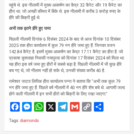
पहुंचे थे. इस नीलामी में मुख्य आकर्षण का केंद्र 32 कैरेट और 19 कैरेट का
हीरा था. जो अच्छी कीमत में बिके थे. इस नीलामी में करीब 3 करोड़ रुपए के
हीरे की बिक्री हुई थे.
अभी तक इतने हीरे हुए जमा
पिछली नीलामी दिनांक 6 दिसंबर 2024 के बाद से आज दिनांक 10 दिसंबर
2025 तक हीरा कार्यालय में कुल 79 नग हीरे जमा हुए हैं. जिनका वजन
142.84 कैरेट है. इसमें मुख्य आकर्षण का केंद्र 17.11 कैरेट का हीरा है. जो
प्रकाश कुशवाहा निवासी नयापुरवा को दिनांक 17 दिसंबर 2024 को मिला था.
यह हीरा इस वर्ष जमा हुए हीरों में सबसे बड़ा है. पिछली नीलामी में भी कुछ हीरे
बच गए थे, जो नीलाम नहीं हो सके थे, उनकी संख्या करीब 40 है.
रामेश्वर जाटव लिपिक हीरा कार्यालय पन्ना ने बताया कि "अभी तक कुल 79
नग हीरे जमा हुए हैं. पिछले वर्ष नीलामी में 40 नग हीरे शेष बचे थे. आगामी जल्द
होने वाली नीलामी में इन सभी हीरो को बिक्री के लिए रखा जाएगा."
F
M
W
X
T
G
C
S
a
es
h
el
m
o
h
Tags:
diamonds
ce
se
at
e
ail
py
ar